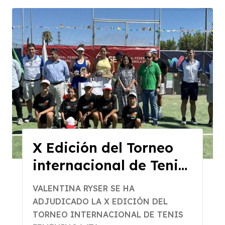
X Edición del Torneo
internacional de Tenis
Femenino WTA
VALENTINA RYSER SE HA
“Ciudad de Don
ADJUDICADO LA X EDICIÓN DEL
Benito”
TORNEO INTERNACIONAL DE TENIS