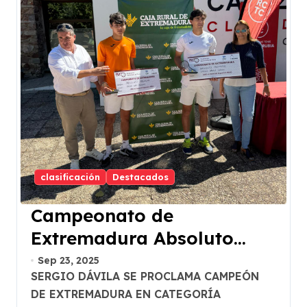
clasificación
Destacados
Campeonato de
Extremadura Absoluto
«Trofeo Caja Rural» 2025
Sep 23, 2025
SERGIO DÁVILA SE PROCLAMA CAMPEÓN
DE EXTREMADURA EN CATEGORÍA