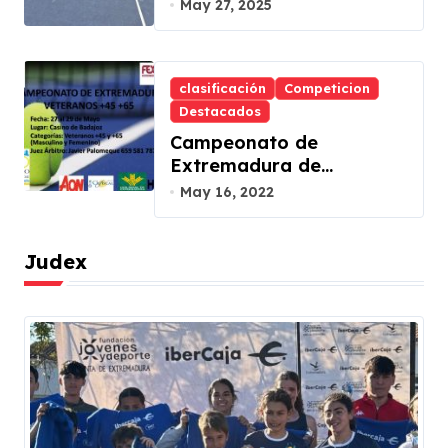
May 27, 2025
clasificación
Competicion
Destacados
Campeonato de
Extremadura de
Veteranos +45 y +65 en el
May 16, 2022
C.T. Casino de Badajoz
Judex