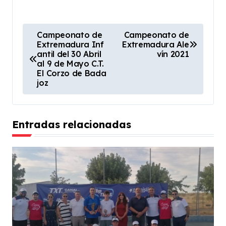
N
Campeonato de
Campeonato de
Extremadura Inf
Extremadura Ale
a
antil del 30 Abril
vín 2021
v
al 9 de Mayo C.T.
El Corzo de Bada
e
joz
g
a
Entradas relacionadas
c
i
ó
n
d
e