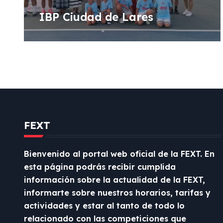
ó
IBP Ciudad de Lares
n
d
e
e
n
FEXT
t
r
Bienvenido al portal web oficial de la FEXT. En
esta página podrás recibir cumplida
a
información sobre la actualidad de la FEXT,
d
informarte sobre nuestros horarios, tarifas y
actividades y estar al tanto de todo lo
a
relacionado con las competiciones que