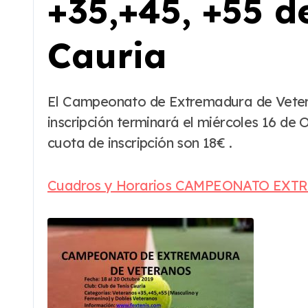
+35,+45, +55 de
Cauria
El Campeonato de Extremadura de Veteranos +35,+45, +55 se disputará del 18 al 20 de Octubre en el C.T. Cauria, el plazo de
inscripción terminará el miércoles 16 de
cuota de inscripción son 18€ .
Cuadros y Horarios CAMPEONATO EX