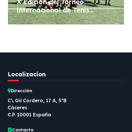
X Edición del Torneo
internacional de Tenis
Femenino WTA “Ciudad de
Don Benito”
Localizacíon
Dirección
C\ Gil Cordero, 17 A, 5ºB
Cáceres
C.P. 10001 España
Contacto