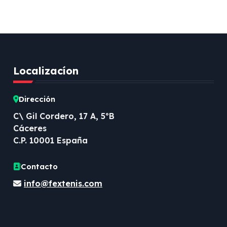
Localizacíon
Dirección
C\ Gil Cordero, 17 A, 5ºB
Cáceres
C.P. 10001 España
Contacto
info@fextenis.com