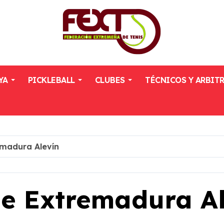
YA
PICKLEBALL
CLUBES
TÉCNICOS Y ARBIT
madura Alevín
e Extremadura Al