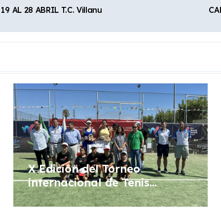
AL 28 ABRIL T.C. Villanu
CA
X Edición del Torneo
internacional de Tenis
Femenino WTA “Ciudad de
Don Benito”