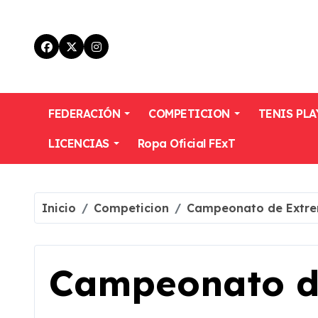
Skip
to
content
FEDERACIÓN
COMPETICION
TENIS PLA
LICENCIAS
Ropa Oficial FExT
Inicio
Competicion
Campeonato de Extre
Campeonato d