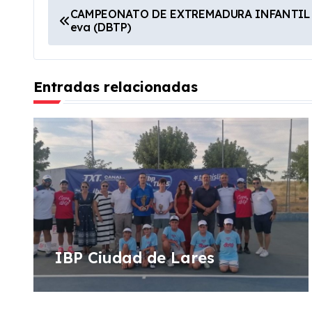
N
CAMPEONATO DE EXTREMADURA INFANTIL 19 
eva (DBTP)
a
v
Entradas relacionadas
e
g
a
c
i
ó
IBP Ciudad de Lares
n
d