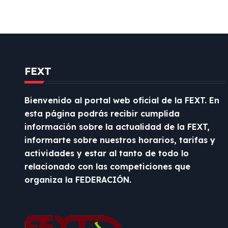
e
e
n
t
FEXT
r
Bienvenido al portal web oficial de la FEXT. En
a
esta página podrás recibir cumplida
información sobre la actualidad de la FEXT,
d
informarte sobre nuestros horarios, tarifas y
a
actividades y estar al tanto de todo lo
relacionado con las competiciones que
s
organiza la FEDERACIÓN.