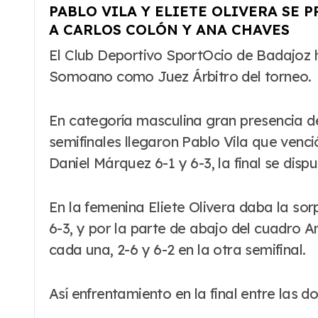
PABLO VILA Y ELIETE OLIVERA SE
A CARLOS COLÓN Y ANA CHAVES
El Club Deportivo SportOcio de Badajoz ha sido el encargado de organizar el Campeonato de Extremadura Alevín con Pablo
Somoano como Juez Árbitro del torneo.
En categoría masculina gran presencia de 
semifinales llegaron Pablo Vila que venc
Daniel Márquez 6-1 y 6-3, la final se disp
En la femenina Eliete Olivera daba la sor
6-3, y por la parte de abajo del cuadro A
cada una, 2-6 y 6-2 en la otra semifinal.
Así enfrentamiento en la final entre las d