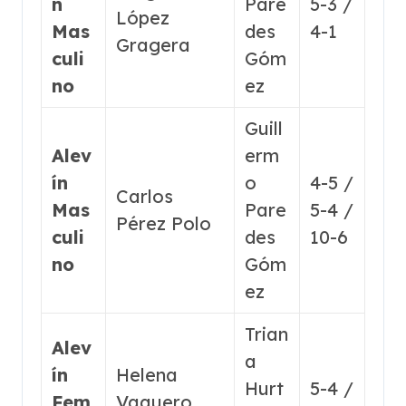
n
Pare
5-3 /
López
Mas
des
4-1
Gragera
culi
Góm
no
ez
Guill
Alev
erm
ín
o
4-5 /
Carlos
Mas
Pare
5-4 /
Pérez Polo
culi
des
10-6
no
Góm
ez
Trian
Alev
a
ín
Helena
Hurt
5-4 /
Fem
Vaquero