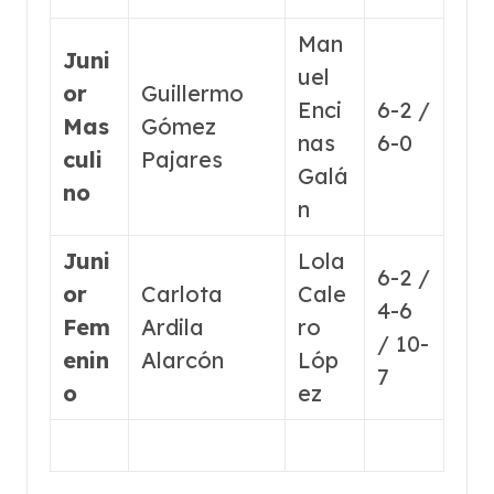
Man
Juni
uel
or
Guillermo
Enci
6-2 /
Mas
Gómez
nas
6-0
culi
Pajares
Galá
no
n
Juni
Lola
6-2 /
or
Carlota
Cale
4-6
Fem
Ardila
ro
/ 10-
enin
Alarcón
Lóp
7
o
ez