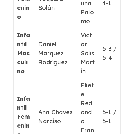
una
4-1
enin
Solán
Palo
o
mo
Infa
Víct
ntil
Daniel
or
6-3 /
Mas
Márquez
Solís
6-4
culi
Rodríguez
Mart
no
in
Eliet
e
Infa
Red
ntil
Ana Chaves
ond
6-1 /
Fem
Narciso
o
6-1
enin
Fran