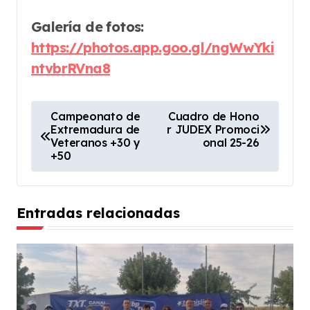
Galería de fotos:
https://photos.app.goo.gl/ngWwYki
ntvbrRVna8
N
Campeonato de
Cuadro de Hono
Extremadura de
r JUDEX Promoci
a
Veteranos +30 y
onal 25-26
v
+50
e
g
Entradas relacionadas
a
c
i
ó