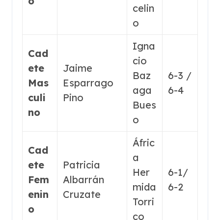
o
celin
o
Igna
Cad
cio
ete
Jaime
Baz
6-3 /
Mas
Esparrago
aga
6-4
culi
Pino
Bues
no
o
Áfric
Cad
a
ete
Patricia
Her
6-1/
Fem
Albarrán
mida
6-2
enin
Cruzate
Torri
o
co