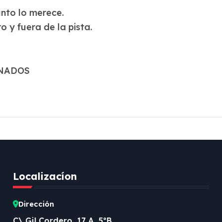
unto lo merece.
 y fuera de la pista.
ONADOS
Localizacíon
Dirección
C\ Gil Cordero, 17 A, 5ºB