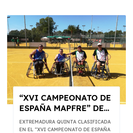
“XVI CAMPEONATO DE
ESPAÑA MAPFRE” DE
TENIS EN SILLA DE
EXTREMADURA QUINTA CLASIFICADA
RUEDAS POR
EN EL “XVI CAMPEONATO DE ESPAÑA