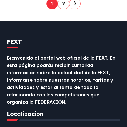
P
1
2
a
g
i
n
FEXT
a
c
Bienvenido al portal web oficial de la FEXT. En
esta página podrás recibir cumplida
i
información sobre la actualidad de la FEXT,
ó
informarte sobre nuestros horarios, tarifas y
n
actividades y estar al tanto de todo lo
d
relacionado con las competiciones que
organiza la FEDERACIÓN.
e
e
Localizacíon
n