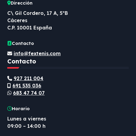
Dirección
t
C\ Gil Cordero, 17 A, 5ºB
r
Cáceres
a
C.P. 10001 España
d
Contacto
a
info@fextenis.com
s
Contacto
927 211 004
691 535 036
683 47 74 07
Horario
Lunes a viernes
09:00 – 14:00 h