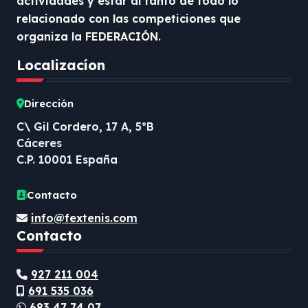
actividades y estar al tanto de todo lo
relacionado con las competiciones que
organiza la FEDERACIÓN.
Localizacíon
Dirección
C\ Gil Cordero, 17 A, 5ºB
Cáceres
C.P. 10001 España
Contacto
info@fextenis.com
Contacto
927 211 004
691 535 036
683 47 74 07