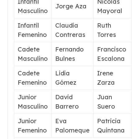
Infantil
Nicolás
Jorge Aza
w
Masculino
Mayoral
Infantil
Claudia
Ruth
Femenino
Contreras
Torres
Cadete
Fernando
Francisco
w
Masculino
Bulnes
Escalona
Cadete
Lidia
Irene
Femenino
Gómez
Zarza
Junior
David
Juan
Masculino
Barrero
Suero
Junior
Eva
Patricia
Femenino
Palomeque
Quintana