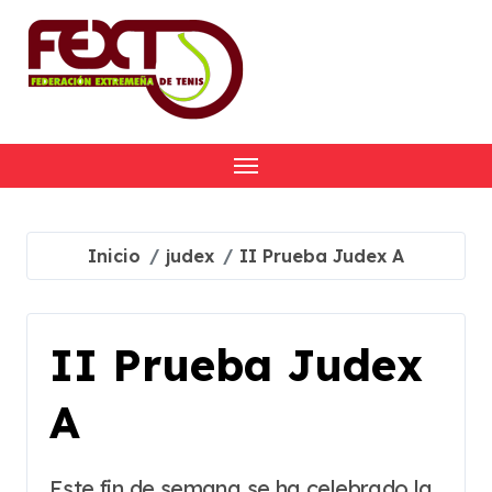
Skip
to
content
Inicio
judex
II Prueba Judex A
II Prueba Judex
A
Este fin de semana se ha celebrado la