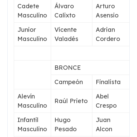
Cadete
Álvaro
Arturo
Masculino
Calixto
Asensio
Junior
Vicente
Adrian
6
Masculino
Valadés
Cordero
BRONCE
Campeón
Finalista
Alevín
Abel
3
Raúl Prieto
Masculino
Crespo
Infantil
Hugo
Juan
4
Masculino
Pesado
Alcon