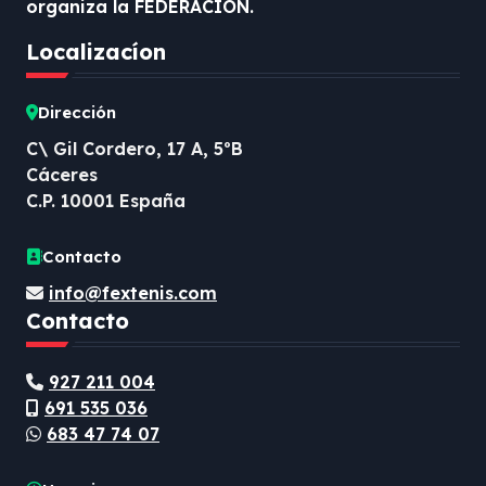
organiza la FEDERACIÓN.
Localizacíon
Dirección
C\ Gil Cordero, 17 A, 5ºB
Cáceres
C.P. 10001 España
Contacto
info@fextenis.com
Contacto
927 211 004
691 535 036
683 47 74 07