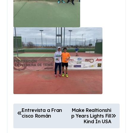
N
Entrevista a Fran
Make Realtionshi
cisco Román
p Years Lights Fill
a
Kind In USA
v