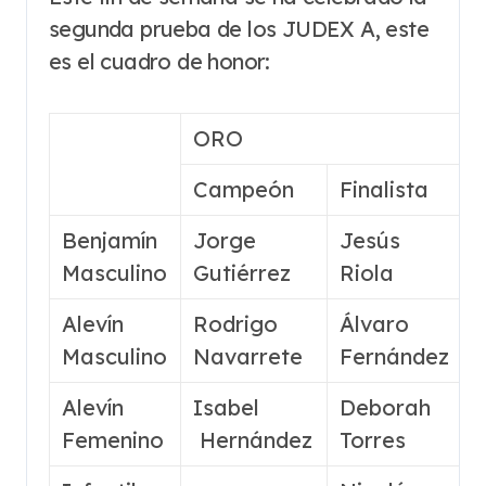
segunda prueba de los JUDEX A, este
es el cuadro de honor:
ORO
Campeón
Finalista
Benjamín
Jorge
Jesús
4
Masculino
Gutiérrez
Riola
Alevín
Rodrigo
Álvaro
Masculino
Navarrete
Fernández
Alevín
Isabel
Deborah
1
Femenino
Hernández
Torres