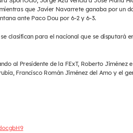
1 para SportOcio, Jorge Aza vencía a José María H
mientras que Javier Navarrete ganaba por un dobl
intana ante Paco Dou por 6-2 y 6-3.
e clasifican para el nacional que se disputará e
ndo al Presidente de la FExT, Roberto Jiménez el
rubia, Francisco Román Jiménez del Amo y el ger
RdocgbH9