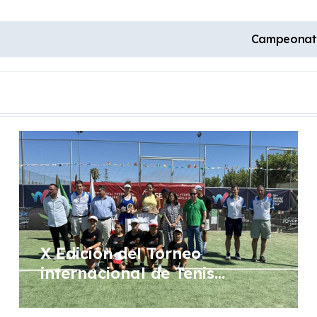
Campeonato
X Edición del Torneo
internacional de Tenis
Femenino WTA “Ciudad de
Don Benito”