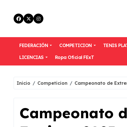
Skip
to
content
FEDERACIÓN
COMPETICION
TENIS PLA
LICENCIAS
Ropa Oficial FExT
Inicio
Competicion
Campeonato de Extre
Campeonato d