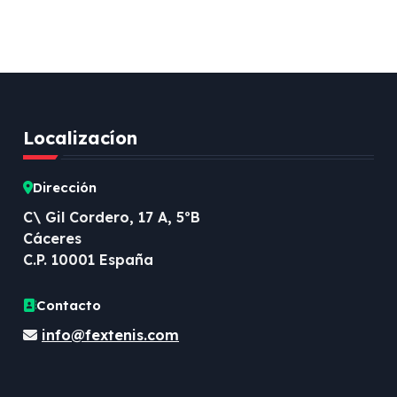
Localizacíon
Dirección
C\ Gil Cordero, 17 A, 5ºB
Cáceres
C.P. 10001 España
Contacto
info@fextenis.com