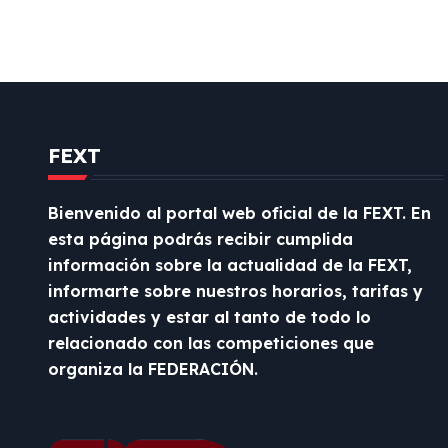
d
e
e
n
FEXT
t
r
Bienvenido al portal web oficial de la FEXT. En
esta página podrás recibir cumplida
a
información sobre la actualidad de la FEXT,
d
informarte sobre nuestros horarios, tarifas y
actividades y estar al tanto de todo lo
a
relacionado con las competiciones que
organiza la FEDERACIÓN.
s