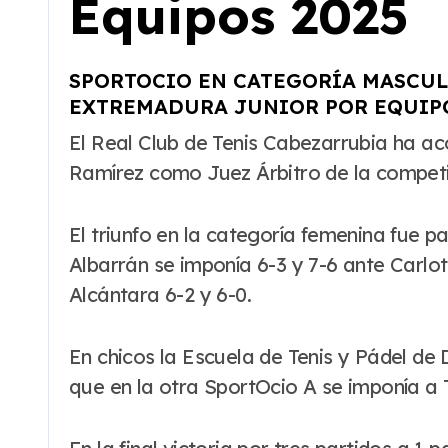
Equipos 2025
SPORTOCIO EN CATEGORÍA MASCUL
EXTREMADURA JUNIOR POR EQUIP
El Real Club de Tenis Cabezarrubia ha acogido la edición de 2025 del Campeonato de Extremadura Junior por Equipos con Gastón
Ramírez como Juez Árbitro de la competi
El triunfo en la categoría femenina fue p
Albarrán se imponía 6-3 y 7-6 ante Carlot
Alcántara 6-2 y 6-0.
En chicos la Escuela de Tenis y Pádel de 
que en la otra SportOcio A se imponía a 