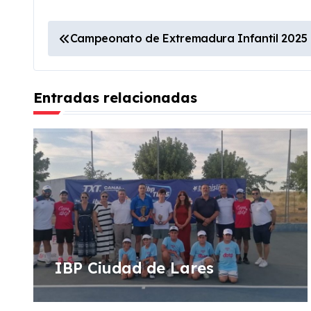
N
Campeonato de Extremadura Infantil 2025
a
v
Entradas relacionadas
e
g
a
c
i
ó
IBP Ciudad de Lares
n