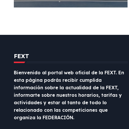
d
e
e
n
t
FEXT
r
Bienvenido al portal web oficial de la FEXT. En
a
esta página podrás recibir cumplida
información sobre la actualidad de la FEXT,
d
informarte sobre nuestros horarios, tarifas y
a
actividades y estar al tanto de todo lo
relacionado con las competiciones que
s
organiza la FEDERACIÓN.