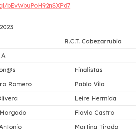
o.gl/bEvWbuPoH92nSXPd7
2023
R.C.T. Cabezarrubia
 A
on@s
Finalistas
dro Romero
Pablo Vila
Olivera
Leire Hermida
 Morgado
Flavio Castro
 Antonio
Martina Tirado