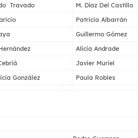
do Travado
M. Díaz Del Castillo
aricio
Patricia Albarrán
aya
Guillermo Gómez
 Hernández
Alicia Andrade
Cebriá
Javier Muriel
icia González
Paula Robles