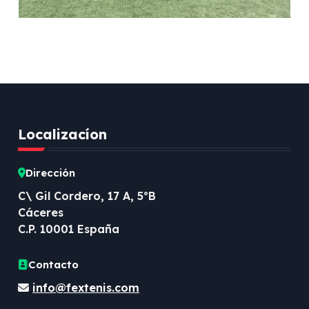
Femenino WTA “Ciudad de
Don Benito”
Localizacíon
Dirección
C\ Gil Cordero, 17 A, 5ºB
Cáceres
C.P. 10001 España
Contacto
info@fextenis.com