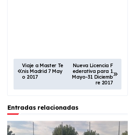
N
Viaje a Master Te
Nueva Licencia F
nis Madrid 7 May
ederativa para 1
a
o 2017
Mayo-31 Diciemb
v
re 2017
e
g
Entradas relacionadas
a
c
i