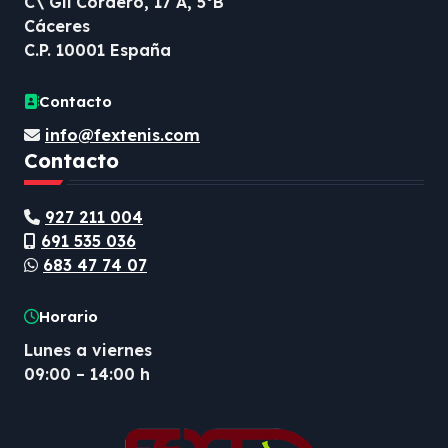
C\ Gil Cordero, 17 A, 5ºB
Cáceres
C.P. 10001 España
Contacto
info@fextenis.com
Contacto
927 211 004
691 535 036
683 47 74 07
Horario
Lunes a viernes
09:00 – 14:00 h