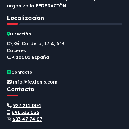
organiza la FEDERACIÓN.
Localizacíon
Dirección
C\ Gil Cordero, 17 A, 5ºB
Cáceres
C.P. 10001 España
Contacto
info@fextenis.com
Contacto
927 211 004
691 535 036
683 47 74 07