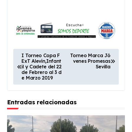
N
I Torneo Copa F
Torneo Marca Jó
ExT Alevín,Infant
venes Promesas
a
il y Cadete del 22
Sevilla
v
de Febrero al 3 d
e Marzo 2019
e
g
a
Entradas relacionadas
c
i
ó