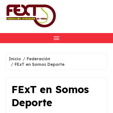
Skip
to
content
Inicio
Federación
FExT en Somos Deporte
FExT en Somos
Deporte