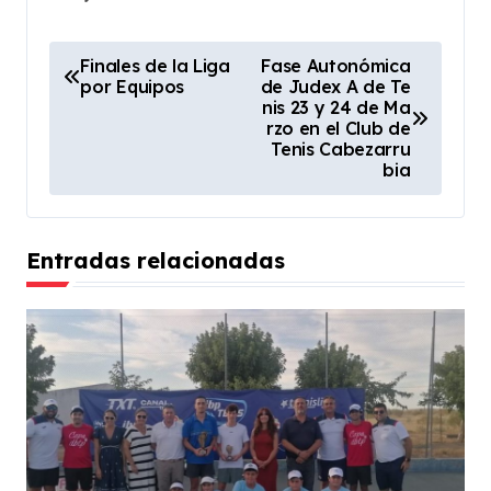
N
Finales de la Liga
Fase Autonómica
por Equipos
de Judex A de Te
a
nis 23 y 24 de Ma
v
rzo en el Club de
Tenis Cabezarru
e
bia
g
a
Entradas relacionadas
c
i
ó
n
d
e