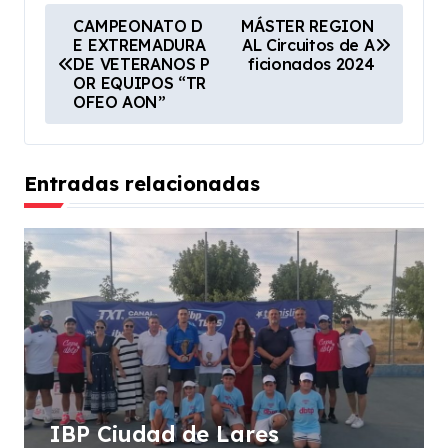
N
CAMPEONATO D
MÁSTER REGION
E EXTREMADURA
AL Circuitos de A
a
DE VETERANOS P
ficionados 2024
v
OR EQUIPOS “TR
OFEO AON”
e
g
a
Entradas relacionadas
c
i
ó
n
d
e
e
IBP Ciudad de Lares
n