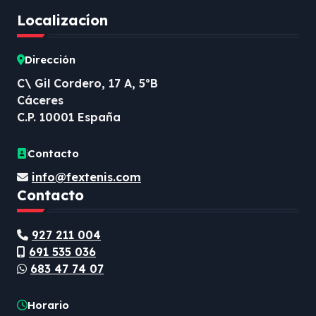
Localizacíon
Dirección
C\ Gil Cordero, 17 A, 5ºB
Cáceres
C.P. 10001 España
Contacto
info@fextenis.com
Contacto
927 211 004
691 535 036
683 47 74 07
Horario