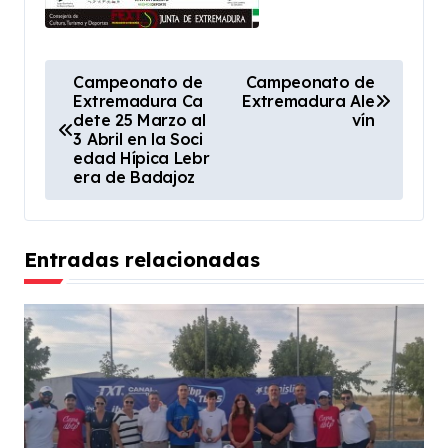
N
Campeonato de
Campeonato de
Extremadura Ca
Extremadura Ale
a
dete 25 Marzo al
vín
v
3 Abril en la Soci
edad Hípica Lebr
e
era de Badajoz
g
a
Entradas relacionadas
c
i
ó
n
d
e