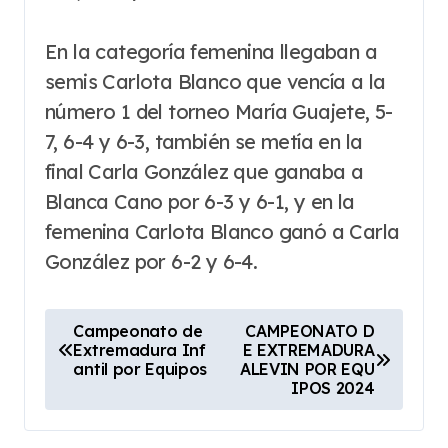
En la categoría femenina llegaban a
semis Carlota Blanco que vencía a la
número 1 del torneo María Guajete, 5-
7, 6-4 y 6-3, también se metía en la
final Carla González que ganaba a
Blanca Cano por 6-3 y 6-1, y en la
femenina Carlota Blanco ganó a Carla
González por 6-2 y 6-4.
N
Campeonato de
CAMPEONATO D
Extremadura Inf
E EXTREMADURA
a
antil por Equipos
ALEVIN POR EQU
v
IPOS 2024
e