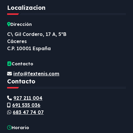
Localizacíon
Dirección
C\ Gil Cordero, 17 A, 5ºB
Cáceres
C.P. 10001 España
Contacto
info@fextenis.com
Contacto
927 211 004
691 535 036
683 47 74 07
Horario