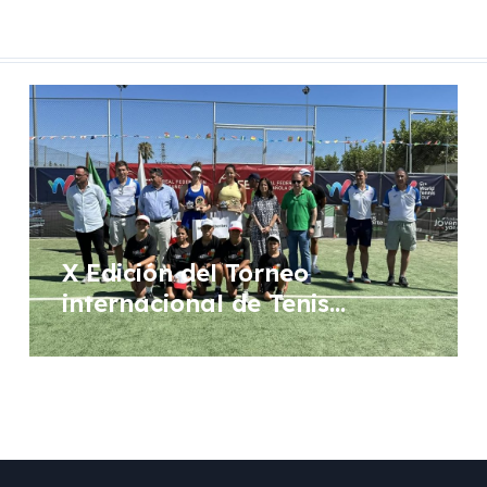
X Edición del Torneo
internacional de Tenis
Femenino WTA “Ciudad de
Don Benito”