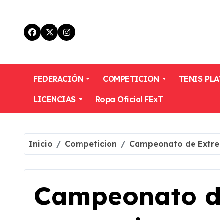
Skip
to
content
FEDERACIÓN
COMPETICION
TENIS PLA
LICENCIAS
Ropa Oficial FExT
Inicio
Competicion
Campeonato de Extre
Campeonato d