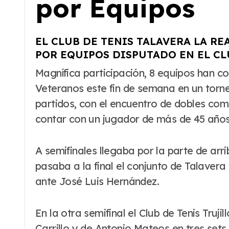
por Equipos
EL CLUB DE TENIS TALAVERA LA R
POR EQUIPOS DISPUTADO EN EL CL
Magnífica participación, 8 equipos han competido en el Club de Tenis Cauria en el Campeonato de Extremadura por Equipos
Veteranos este fin de semana en un torne
partidos, con el encuentro de dobles com
contar con un jugador de más de 45 años 
A semifinales llegaba por la parte de arri
pasaba a la final el conjunto de Talavera
ante José Luis Hernández.
En la otra semifinal el Club de Tenis Truj
Carrillo y de Antonio Mateos en tres set