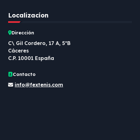
Localizacíon
Dirección
C\ Gil Cordero, 17 A, 5ºB
Cáceres
C.P. 10001 España
Contacto
info@fextenis.com