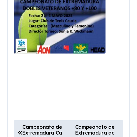
N
Campeonato de
Campeonato de
Extremadura Ca
Extremadura de
a