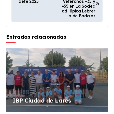
dete 2025
Veteranos +35 y
v
+55 en La Socied
ad Hípica Lebrer
e
a de Badajoz
g
a
Entradas relacionadas
c
i
ó
n
d
e
e
n
IBP Ciudad de Lares
t