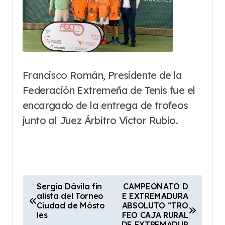
Francisco Román, Presidente de la
Federación Extremeña de Tenis fue el
encargado de la entrega de trofeos
junto al Juez Árbitro Víctor Rubio.
N
Sergio Dávila fin
CAMPEONATO D
alista del Torneo
E EXTREMADURA
a
Ciudad de Mósto
ABSOLUTO “TRO
v
les
FEO CAJA RURAL
DE EXTREMADUR