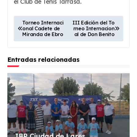
el Club de Tenis Tarrasa.
N
Torneo Internaci
III Edición del To
onal Cadete de
rneo Internacion
a
Miranda de Ebro
al de Don Benito
v
e
Entradas relacionadas
g
a
c
i
ó
n
d
e
IBP Ciudad de Lares