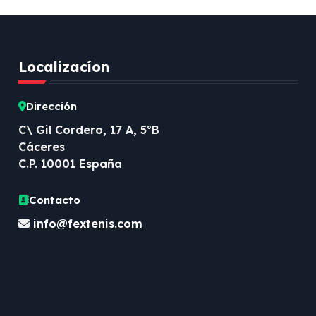
Localizacíon
Dirección
C\ Gil Cordero, 17 A, 5ºB
Cáceres
C.P. 10001 España
Contacto
info@fextenis.com