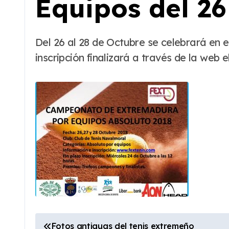
Equipos del 26
Del 26 al 28 de Octubre se celebrará en el C.T. Navalmoral del Campeonato de Extremadura Absoluto por Equipos. El plazo de
inscripción finalizará a través de la web
N
Fotos antiguas del tenis extremeño