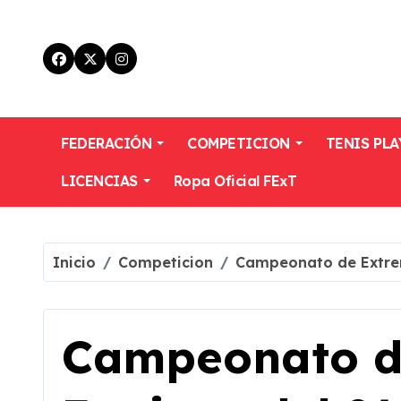
Skip
to
content
FEDERACIÓN
COMPETICION
TENIS PLA
LICENCIAS
Ropa Oficial FExT
Inicio
Competicion
Campeonato de Extrem
Campeonato d