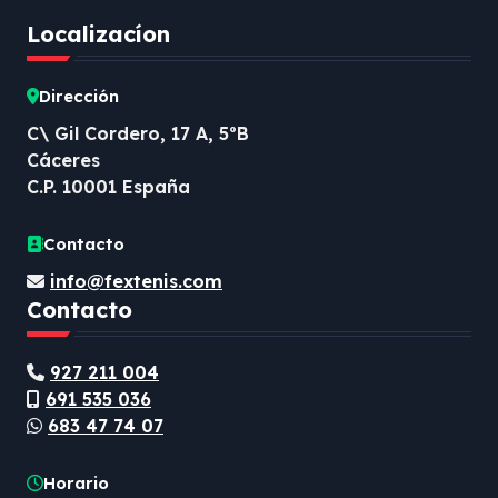
Localizacíon
Dirección
C\ Gil Cordero, 17 A, 5ºB
Cáceres
C.P. 10001 España
Contacto
info@fextenis.com
Contacto
927 211 004
691 535 036
683 47 74 07
Horario