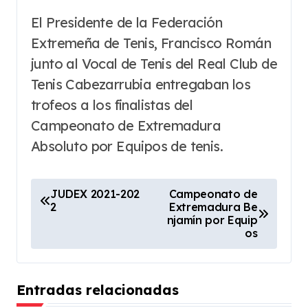
El Presidente de la Federación
Extremeña de Tenis, Francisco Román
junto al Vocal de Tenis del Real Club de
Tenis Cabezarrubia entregaban los
trofeos a los finalistas del
Campeonato de Extremadura
Absoluto por Equipos de tenis.
N
JUDEX 2021-202
Campeonato de
2
Extremadura Be
a
njamín por Equip
v
os
e
g
Entradas relacionadas
a