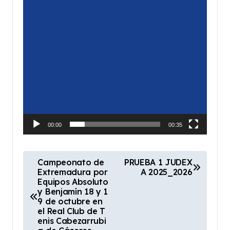
00:00
00:35
N
Campeonato de
PRUEBA 1 JUDEX
Extremadura por
A 2025_2026
a
Equipos Absoluto
v
y Benjamín 18 y 1
9 de octubre en
e
el Real Club de T
enis Cabezarrubi
g