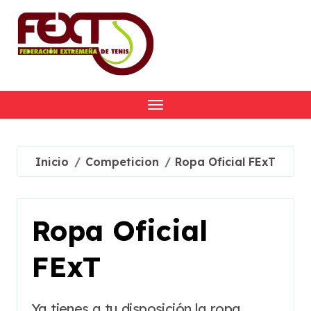
Skip
to
content
Inicio
Competicion
Ropa Oficial FExT
Ropa Oficial
FExT
Ya tienes a tu disposición la ropa