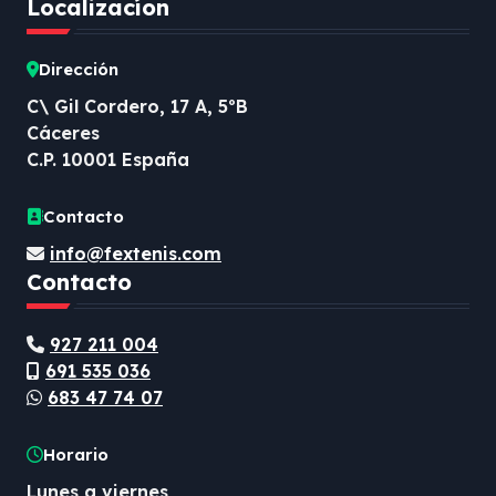
Localizacíon
Dirección
C\ Gil Cordero, 17 A, 5ºB
Cáceres
C.P. 10001 España
Contacto
info@fextenis.com
Contacto
927 211 004
691 535 036
683 47 74 07
Horario
Lunes a viernes