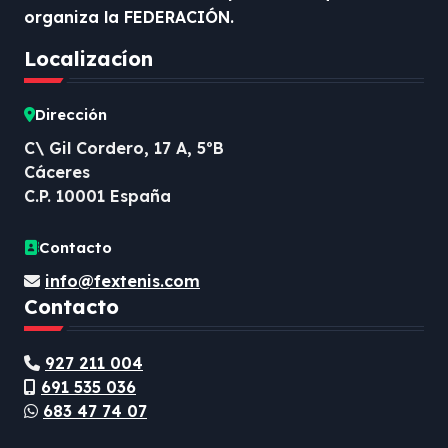
organiza la FEDERACIÓN.
Localizacíon
Dirección
C\ Gil Cordero, 17 A, 5ºB
Cáceres
C.P. 10001 España
Contacto
info@fextenis.com
Contacto
927 211 004
691 535 036
683 47 74 07