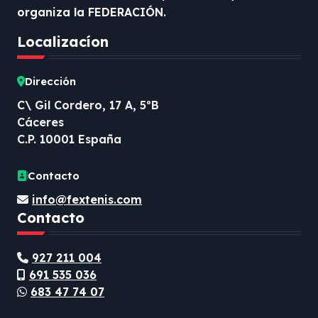
organiza la FEDERACIÓN.
Localizacíon
Dirección
C\ Gil Cordero, 17 A, 5ºB
Cáceres
C.P. 10001 España
Contacto
info@fextenis.com
Contacto
927 211 004
691 535 036
683 47 74 07