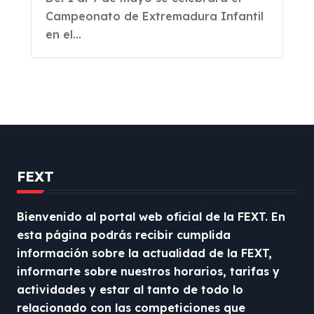
Mayo C.T. El Corzo de
Campeonato de Extremadura Infantil
Badajoz
en el...
FEXT
Bienvenido al portal web oficial de la FEXT. En
esta página podrás recibir cumplida
información sobre la actualidad de la FEXT,
informarte sobre nuestros horarios, tarifas y
actividades y estar al tanto de todo lo
relacionado con las competiciones que