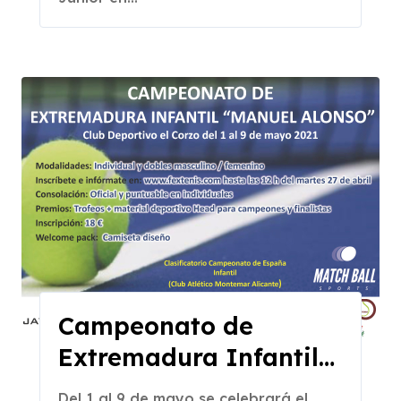
Academy de Cáceres
Campeonato de
Extremadura Infantil
del 30 Abril al 9 de
Del 1 al 9 de mayo se celebrará el