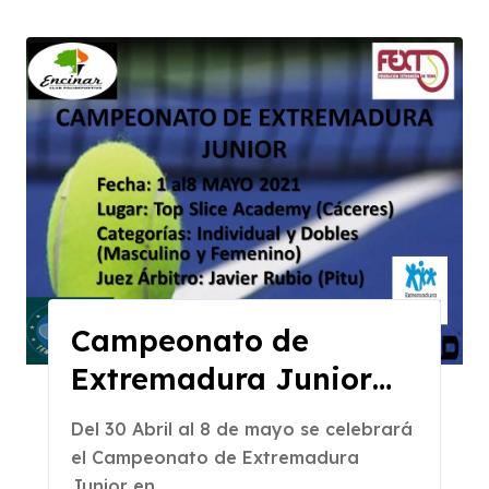
Campeonato de
Extremadura Junior
del 30 Abril al 8 de
Del 30 Abril al 8 de mayo se celebrará
Mayo en el Top Slice
el Campeonato de Extremadura
Junior en...