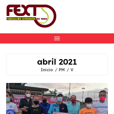
Skip
to
content
abril 2021
Inicio
PM
V