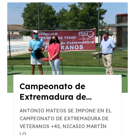
Campeonato de
Extremadura de
Veteranos +45 y +65
ANTONIO MATEOS SE IMPONE EN EL
CAMPEONATO DE EXTREMADURA DE
VETERANOS +45, NICASIO MARTÍN
LO...