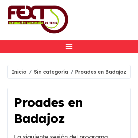
Skip
to
content
Inicio
Sin categoría
Proades en Badajoz
Proades en
Badajoz
La siguiente sesión del programa