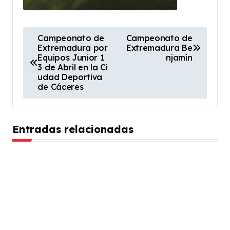
N
Campeonato de
Campeonato de
Extremadura por
Extremadura Be
a
Equipos Junior 1
njamín
v
3 de Abril en la Ci
udad Deportiva
e
de Cáceres
g
a
Entradas relacionadas
c
i
ó
n
d
e