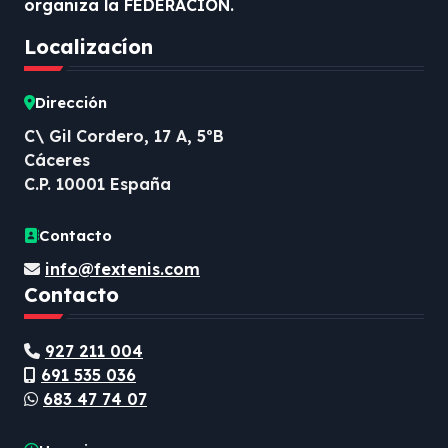
organiza la FEDERACIÓN.
Localizacíon
Dirección
C\ Gil Cordero, 17 A, 5ºB
Cáceres
C.P. 10001 España
Contacto
info@fextenis.com
Contacto
927 211 004
691 535 036
683 47 74 07