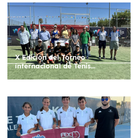
a
d
a
s
X Edición del Torneo
internacional de Tenis
Femenino WTA “Ciudad de Don
Benito”