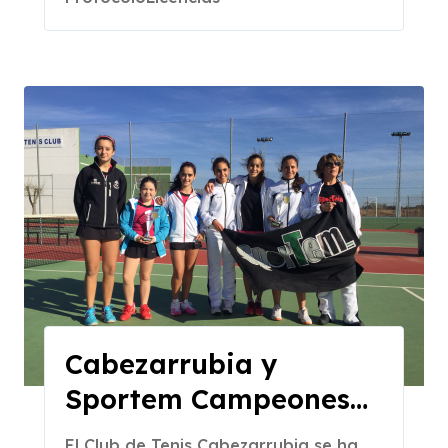
Cabezarrubia y
Sportem Campeones
de Extremadura por
El Club de Tenis Cabezarrubia se ha