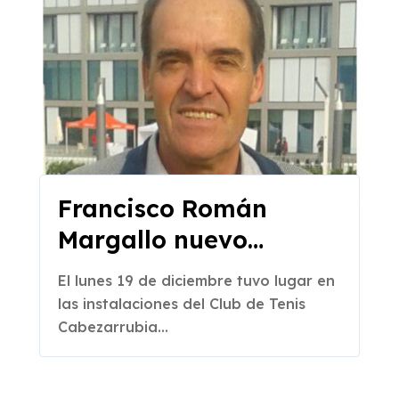
Francisco Román
Margallo nuevo
presidente de la
El lunes 19 de diciembre tuvo lugar en
Federación Extremeña
las instalaciones del Club de Tenis
de Tenis
Cabezarrubia...