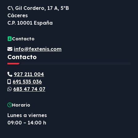
t
C\ Gil Cordero, 17 A, 5ºB
r
Cáceres
a
C.P. 10001 España
d
Contacto
a
info@fextenis.com
s
Contacto
927 211 004
691 535 036
683 47 74 07
Horario
Lunes a viernes
09:00 – 14:00 h