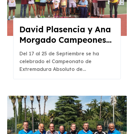
David Plasencia y Ana
Morgado Campeones
de Extremadura
Del 17 al 25 de Septiembre se ha
Absoluto en la SHL de
celebrado el Campeonato de
Badajoz
Extremadura Absoluto de...