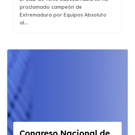
Equipos Absoluto
proclamado campeón de
Extremadura por Equipos Absoluto
al...
Congreso Nacional de