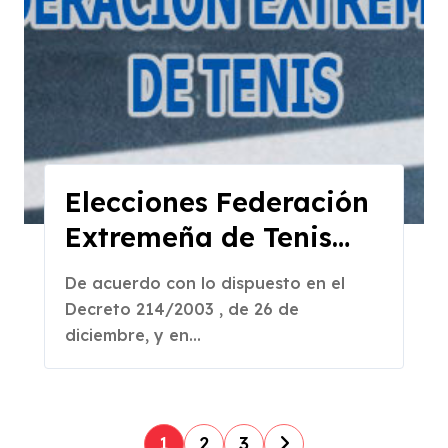
Elecciones Federación
Extremeña de Tenis
2016
De acuerdo con lo dispuesto en el
Decreto 214/2003 , de 26 de
diciembre, y en...
P
1
2
3