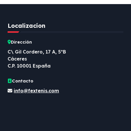
Localizacíon
Dirección
C\ Gil Cordero, 17 A, 5ºB
Cáceres
C.P. 10001 España
Contacto
info@fextenis.com