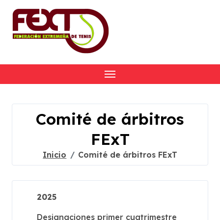
Skip
to
content
Comité de árbitros
FExT
Inicio
Comité de árbitros FExT
2025
Designaciones primer cuatrimestre